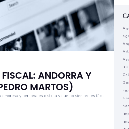
C
Ag
ag
An
Ar
Ay
BO
FISCAL: ANDORRA Y
Ca
Do
 PEDRO MARTOS)
Fis
empresa y persona es distinta y que no siempre es fácil
Gr
ha
Im
im