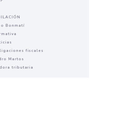
PF
A
BILACIÓN
lio Bonmatí
rmativa
ticias
ligaciones fiscales
dro Martos
dora tributaria