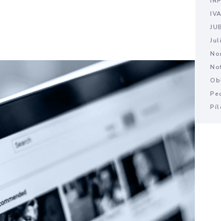
IR
IV
JU
Ju
No
No
Ob
Pe
Píl