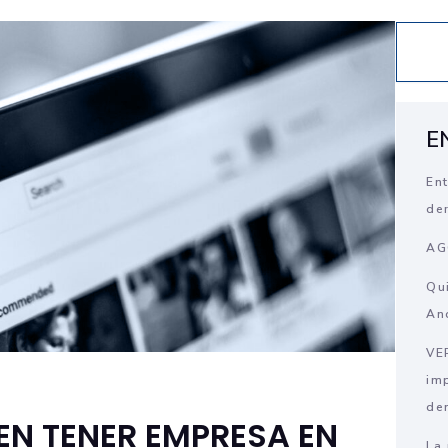
PÁGINA
PÁGINA
E
En
de
AG
Qu
An
VE
im
de
EN TENER EMPRESA EN
La