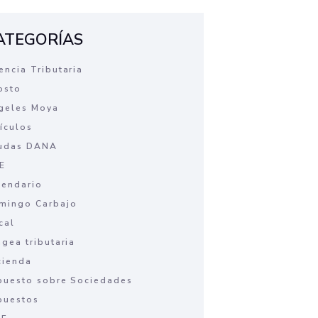
ATEGORÍAS
encia Tributaria
osto
geles Moya
tículos
udas DANA
E
lendario
mingo Carbajo
cal
agea tributaria
cienda
puesto sobre Sociedades
puestos