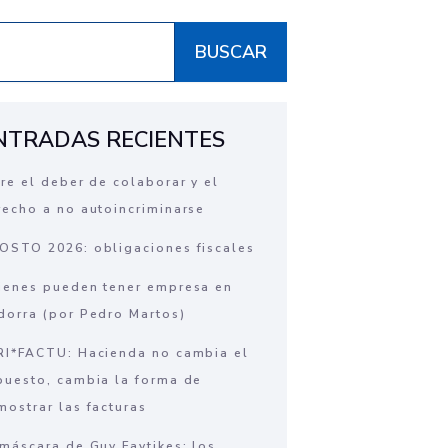
BUSCAR
NTRADAS RECIENTES
tre el deber de colaborar y el
recho a no autoincriminarse
OSTO 2026: obligaciones fiscales
ienes pueden tener empresa en
dorra (por Pedro Martos)
RI*FACTU: Hacienda no cambia el
puesto, cambia la forma de
mostrar las facturas
 máscara de Guy Favtikes: los