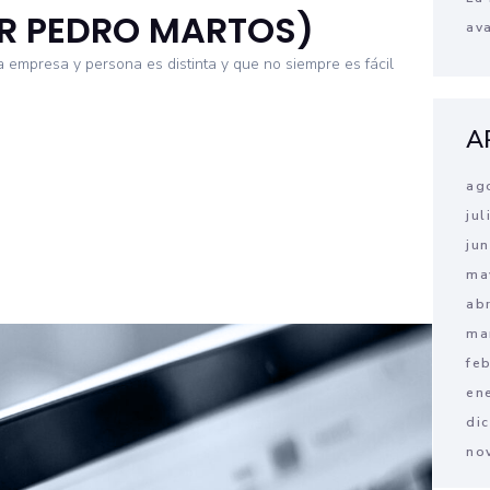
R PEDRO MARTOS)
av
empresa y persona es distinta y que no siempre es fácil
A
ag
ju
ju
ma
ab
ma
fe
en
di
no