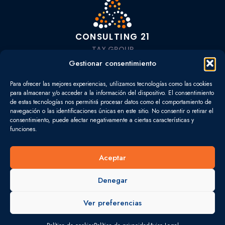
CONSULTING 21
TAX GROUP
L
I
Gestionar consentimiento
i
n
Para ofrecer las mejores experiencias, utilizamos tecnologías como las cookies
n
s
para almacenar y/o acceder a la información del dispositivo. El consentimiento
NAVEGA
k
t
de estas tecnologías nos permitirá procesar datos como el comportamiento de
navegación o las identificaciones únicas en este sitio. No consentir o retirar el
INICIO
e
a
consentimiento, puede afectar negativamente a ciertas características y
funciones.
d
g
SERVICIOS
i
r
Aceptar
OFICINAS
n
a
-
m
Denegar
QUIÉNES SOMOS
i
Ver preferencias
CONTACTO
n