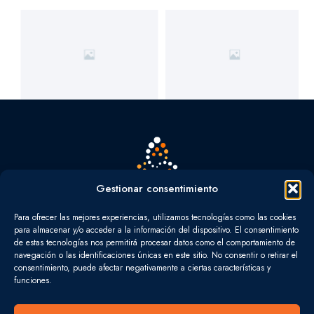
Gestionar consentimiento
CONSULTING 21
TAX GROUP
Para ofrecer las mejores experiencias, utilizamos tecnologías como las cookies
L
I
para almacenar y/o acceder a la información del dispositivo. El consentimiento
de estas tecnologías nos permitirá procesar datos como el comportamiento de
i
n
navegación o las identificaciones únicas en este sitio. No consentir o retirar el
n
s
consentimiento, puede afectar negativamente a ciertas características y
funciones.
NAVEGA
k
t
INICIO