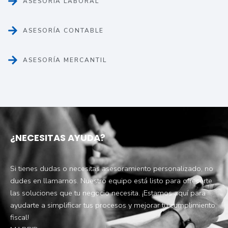
ASESORÍA LABORAL
ASESORÍA CONTABLE
ASESORÍA MERCANTIL
¿NECESITAS AYUDA?
Si tienes dudas o necesitas asesoramiento personalizado, no
dudes en llamarnos. Nuestro equipo está listo para ofrecerte
las soluciones que tu negocio necesita. ¡Estamos aquí para
ayudarte a simplificar tus procesos y mejorar tu cumplimiento
fiscal!