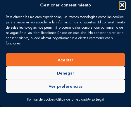
INICIO
e
a
Gestionar consentimiento
d
g
SERVICIOS
Para ofrecer las mejores experiencias, utilizamos tecnologías como las cookies
i
r
para almacenar y/o acceder a la información del dispositivo. El consentimiento
de estas tecnologías nos permitirá procesar datos como el comportamiento de
OFICINAS
n
a
navegación o las identificaciones únicas en este sitio. No consentir o retirar el
consentimiento, puede afectar negativamente a ciertas características y
-
m
QUIÉNES SOMOS
funciones.
i
CONTACTO
n
Aceptar
BLOG
Denegar
Ver preferencias
SERVICIOS
Política de cookies
Política de privacidad
Aviso Legal
FISCAL
LABORAL
CONTABLE