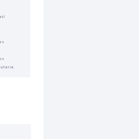
N
atí
es
os
butaria