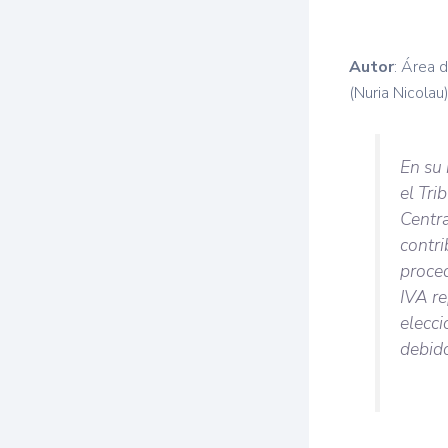
Autor
: Área 
(Nuria Nicolau
En su
el Tr
Centra
contri
proced
IVA re
elecci
debido