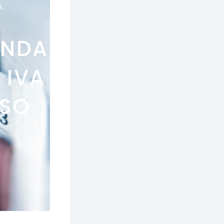
A
UNDA
 IVA
ESO