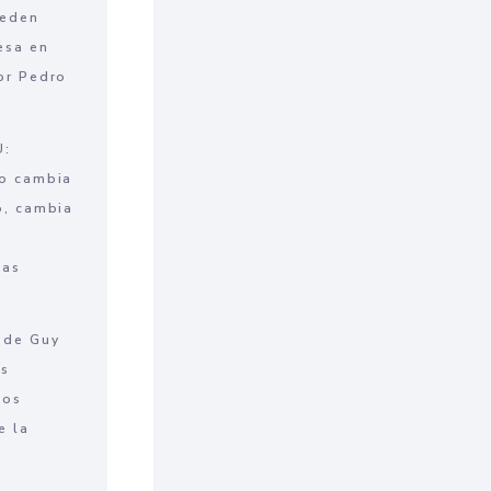
ueden
esa en
or Pedro
U:
o cambia
o, cambia
e
las
 de Guy
os
los
e la