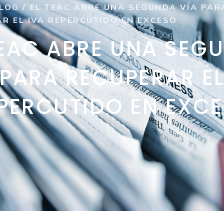
LOG
/
EL TEAC ABRE UNA SEGUNDA VÍA PAR
R EL IVA REPERCUTIDO EN EXCESO
TEAC ABRE UNA SEG
 PARA RECUPERAR EL
PERCUTIDO EN EXC