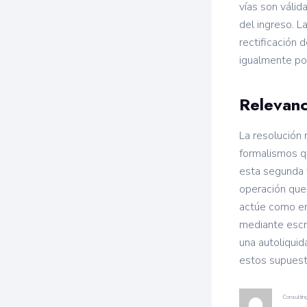
vías son válid
del ingreso. La
rectificación 
igualmente pos
Relevanc
La resolución 
formalismos q
esta segunda v
operación que
actúe como em
mediante escri
una autoliquid
estos supuest
Consultin