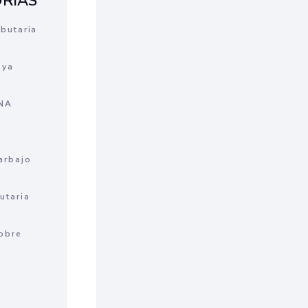
RÍAS
ibutaria
oya
NA
arbajo
utaria
obre
s