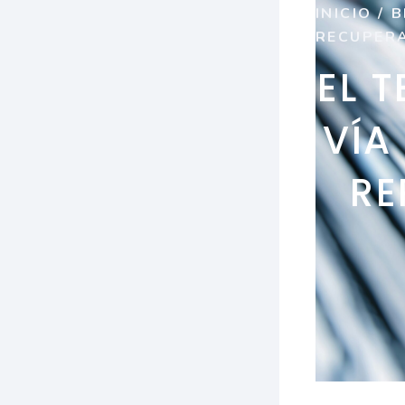
INICIO
/
B
RECUPERA
EL 
VÍA
RE