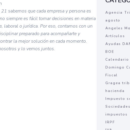
CATEGO
n
 21 sabemos que cada empresa y persona es
Agencia Tr
 no siempre es fácil tomar decisiones en materia
agosto
le, laboral o jurídica. Por eso, contamos con un
Angeles M
isciplinar preparado para acompañarte y
Artículos
contrar la mejor solución en cada momento.
Ayudas DA
nosotros y lo vemos juntos.
BOE
Calendario
Domingo C
Fiscal
Gragea trib
hacienda
Impuesto s
Sociedade
impuestos
IRPF
IVA