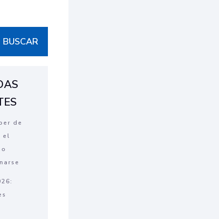
BUSCAR
DAS
TES
ber de
 el
no
inarse
26:
es