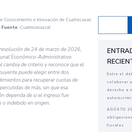
de Conocimiento e Innovación de Cuatrecasas
)
Fuente
:
Cuatrecasas
cal
 resolución de 24 de marzo de 2026,
ENTRA
ibunal Económico-Administrativo
RECIEN
l cambia de criterio y reconoce que el
buyente puede elegir entre dos
Entre el de
imientos para recuperar cuotas de
colaborar y
percutidas de más, sin que esa
derecho a 
ón dependa de si el ingreso fue
autoincrim
 o indebido en origen.
AGOSTO 20
obligacion
fiscales