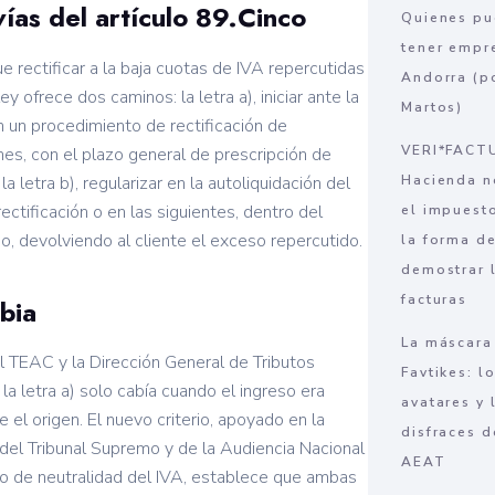
vías del artículo 89.Cinco
Quienes p
tener empr
 rectificar a la baja cuotas de IVA repercutidas
Andorra (p
ey ofrece dos caminos: la letra a), iniciar ante la
Martos)
 un procedimiento de rectificación de
VERI*FACT
nes, con el plazo general de prescripción de
la letra b), regularizar en la autoliquidación del
Hacienda n
ectificación o en las siguientes, dentro del
el impuest
o, devolviendo al cliente el exceso repercutido.
la forma d
demostrar 
facturas
bia
La máscara
l TEAC y la Dirección General de Tributos
Favtikes: l
la letra a) solo cabía cuando el ingreso era
avatares y 
 el origen. El nuevo criterio, apoyado en la
disfraces d
 del Tribunal Supremo y de la Audiencia Nacional
AEAT
pio de neutralidad del IVA, establece que ambas