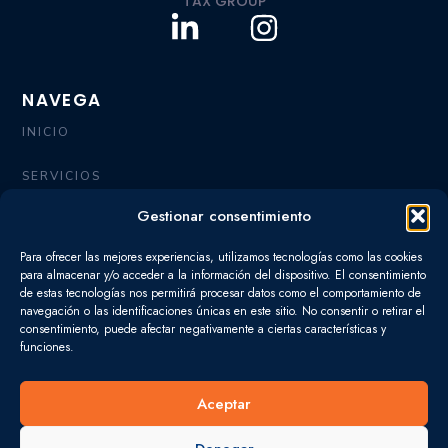
TAX GROUP
L
I
i
n
n
s
NAVEGA
k
t
INICIO
e
a
d
g
SERVICIOS
i
r
Gestionar consentimiento
OFICINAS
n
a
-
m
Para ofrecer las mejores experiencias, utilizamos tecnologías como las cookies
QUIÉNES SOMOS
para almacenar y/o acceder a la información del dispositivo. El consentimiento
i
de estas tecnologías nos permitirá procesar datos como el comportamiento de
CONTACTO
navegación o las identificaciones únicas en este sitio. No consentir o retirar el
n
consentimiento, puede afectar negativamente a ciertas características y
funciones.
BLOG
Aceptar
SERVICIOS