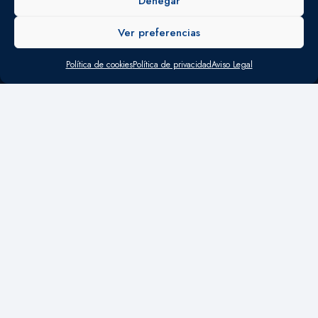
Denegar
FISCAL
Ver preferencias
LABORAL
Política de cookies
Política de privacidad
Aviso Legal
CONTABLE
MERCANTIL
OFICINAS
Madrid
Calle María de Molina 60 1º Derecha 28006 Madrid
+34 915 933 712
consulting21@consulting21.es
Valencia