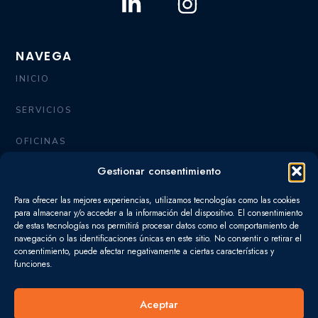
L
I
i
n
n
s
NAVEGA
k
t
INICIO
e
a
d
g
SERVICIOS
i
r
OFICINAS
n
a
-
m
Gestionar consentimiento
QUIÉNES SOMOS
i
Para ofrecer las mejores experiencias, utilizamos tecnologías como las cookies
CONTACTO
n
para almacenar y/o acceder a la información del dispositivo. El consentimiento
de estas tecnologías nos permitirá procesar datos como el comportamiento de
BLOG
navegación o las identificaciones únicas en este sitio. No consentir o retirar el
consentimiento, puede afectar negativamente a ciertas características y
funciones.
SERVICIOS
Aceptar
FISCAL