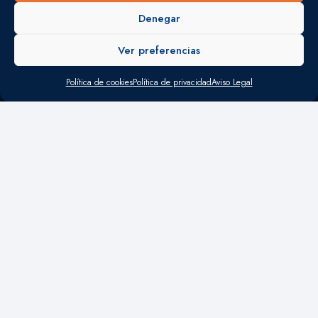
Denegar
LABORAL
Ver preferencias
CONTABLE
Política de cookies
Política de privacidad
Aviso Legal
MERCANTIL
OFICINAS
Madrid
Calle María de Molina 60 1º Derecha 28006 Madrid
+34 915 933 712
consulting21@consulting21.es
Valencia
Calle Maestro Bellver 10- bajo 46018 Valencia