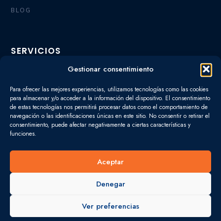
BLOG
SERVICIOS
FISCAL
Gestionar consentimiento
LABORAL
Para ofrecer las mejores experiencias, utilizamos tecnologías como las cookies
para almacenar y/o acceder a la información del dispositivo. El consentimiento
de estas tecnologías nos permitirá procesar datos como el comportamiento de
CONTABLE
navegación o las identificaciones únicas en este sitio. No consentir o retirar el
consentimiento, puede afectar negativamente a ciertas características y
MERCANTIL
funciones.
Aceptar
OFICINAS
Denegar
Madrid
Ver preferencias
Calle María de Molina 60 1º Derecha 28006 Madrid