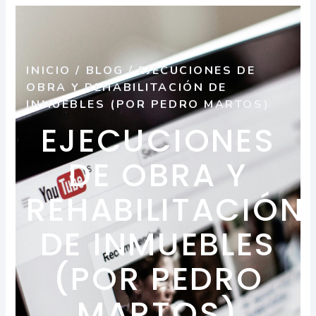
INICIO
/
BLOG
/
EJECUCIONES DE
OBRA Y REHABILITACIÓN DE
INMUEBLES (POR PEDRO MARTOS)
EJECUCIONES
DE OBRA Y
REHABILITACIÓN
DE INMUEBLES
(POR PEDRO
MARTOS)