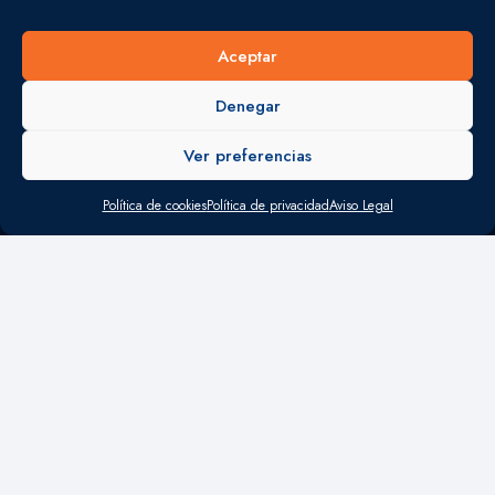
MERCANTIL
Aceptar
OFICINAS
Denegar
Madrid
Ver preferencias
Calle María de Molina 60 1º Derecha 28006 Madrid
Política de cookies
Política de privacidad
Aviso Legal
+34 915 933 712
consulting21@consulting21.es
Valencia
Calle Maestro Bellver 10- bajo 46018 Valencia
+34 963 859 620
consulting21valencia@consulting21.es