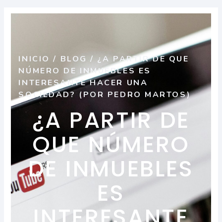
INICIO
/
BLOG
/
¿A PARTIR DE QUE
NÚMERO DE INMUEBLES ES
INTERESANTE HACER UNA
SOCIEDAD? (POR PEDRO MARTOS)
¿A PARTIR DE
QUE NÚMERO
DE INMUEBLES
ES
INTERESANTE